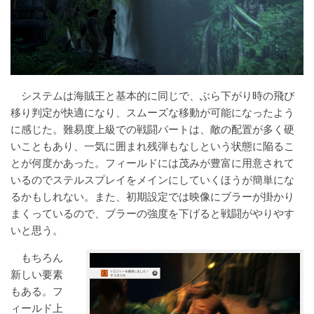
システムは海賊王と基本的に同じで、ぶら下がり時の飛び
移り判定が快適になり、スムーズな移動が可能になったよう
に感じた。難易度上級での戦闘パートは、敵の配置が多く硬
いこともあり、一気に囲まれ残弾もなしという状態に陥るこ
とが何度かあった。フィールドには茂みが豊富に用意されて
いるのでステルスプレイをメインにしていくほうが簡単にな
るかもしれない。また、初期設定では映像にブラーが掛かり
まくっているので、ブラーの強度を下げると戦闘がやりやす
いと思う。
もちろん
新しい要素
もある。フ
ィールド上