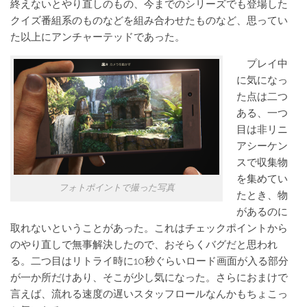
終えないとやり直しのもの、今までのシリーズでも登場した
クイズ番組系のものなどを組み合わせたものなど、思ってい
た以上にアンチャーテッドであった。
プレイ中
に気になっ
た点は二つ
ある、一つ
目は非リニ
アシーケン
スで収集物
を集めてい
フォトポイントで撮った写真
たとき、物
があるのに
取れないということがあった。これはチェックポイントから
のやり直しで無事解決したので、おそらくバグだと思われ
る。二つ目はリトライ時に10秒ぐらいロード画面が入る部分
が一か所だけあり、そこが少し気になった。さらにおまけで
言えば、流れる速度の遅いスタッフロールなんかもちょこっ