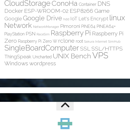
CloudStorage
ConoHa
DNS
Container
Docker
ESP-WROOM-02
ESP8266
Game
linux
Google Drive
Google
IoT
Let's Encrypt
hdd
Network
Pimoroni
PINE64
PINEA64+
NetworkManager
Raspberry Pi
Raspberry Pi
PSN
PlayStation
RaceSim
Zero
rclone
Raspberry Pi Zero W
root
Sakura Internet
SimHub
SingleBoardComputer
SSL
SSL/HTTPS
VPS
UNIX Bench
ThingSpeak
Uncharted
Windows
wordpress