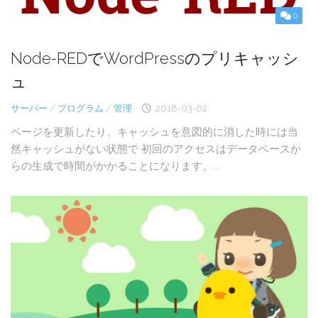
0
Node-REDでWordPressのプリキャッシ
ュ
サーバー
/
プログラム
/
管理
2018-03-02
ページを更新したり、キャッシュを意図的に消した時には当
然キャッシュがない状態で 初回のアクセスはデータベースか
らの生成で時間がかかることになります。...