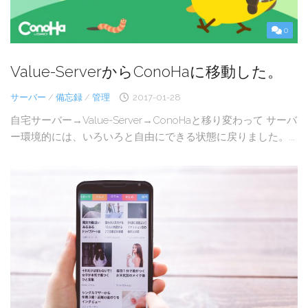
0
Value-ServerからConoHaに移動した。
サーバー
/
備忘録
/
管理
2017-01-28
自宅サーバー→Value-Server→ConoHaと移り変わって サーバ
ー環境的には、いろいろと自由にできる状態に戻りました。...