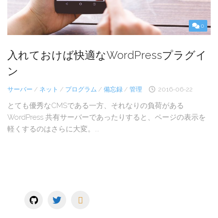
0
入れておけば快適なWordPressプラグイ
ン
サーバー
/
ネット
/
プログラム
/
備忘録
/
管理
2016-06-22
とても優秀なCMSである一方、それなりの負荷がある
WordPress 共有サーバーであったりすると、ページの表示を
軽くするのはさらに大変。...