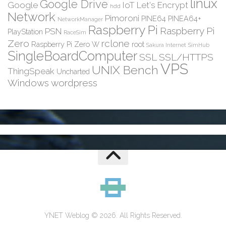
linux
Google Drive
Google
IoT
Let's Encrypt
hdd
Network
Pimoroni
PINE64
PINEA64+
NetworkManager
Raspberry Pi
Raspberry Pi
PSN
PlayStation
RaceSim
Zero
rclone
Raspberry Pi Zero W
root
Sakura Internet
SimHub
SingleBoardComputer
SSL
SSL/HTTPS
VPS
UNIX Bench
ThingSpeak
Uncharted
Windows
wordpress
YNET Weblog © 2026. All Rights Reserved.