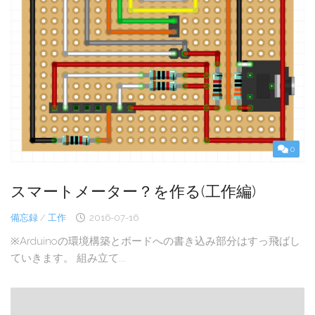
0
スマートメーター？を作る(工作編)
備忘録
/
工作
2016-07-16
※Arduinoの環境構築とボードへの書き込み部分はすっ飛ばし
ていきます。 組み立て...