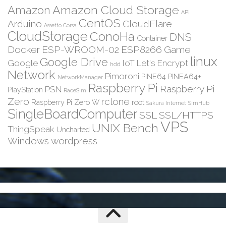
Amazon Cloud Storage
Amazon
API
CentOS
Arduino
CloudFlare
Assetto Corsa
CloudStorage
ConoHa
DNS
Container
Docker
ESP-WROOM-02
ESP8266
Game
linux
Google Drive
Google
IoT
Let's Encrypt
hdd
Network
Pimoroni
PINE64
PINEA64+
NetworkManager
Raspberry Pi
Raspberry Pi
PSN
PlayStation
RaceSim
Zero
rclone
Raspberry Pi Zero W
root
Sakura Internet
SimHub
SingleBoardComputer
SSL
SSL/HTTPS
VPS
UNIX Bench
ThingSpeak
Uncharted
Windows
wordpress