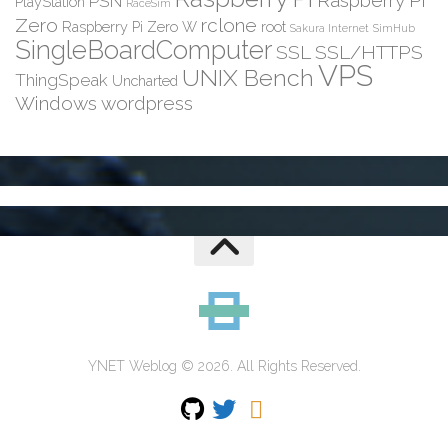
PSN
PlayStation
RaceSim
Zero
rclone
Raspberry Pi Zero W
root
Sakura Internet
SimHub
SingleBoardComputer
SSL
SSL/HTTPS
VPS
UNIX Bench
ThingSpeak
Uncharted
Windows
wordpress
YNET Weblog © 2026. All Rights Reserved.