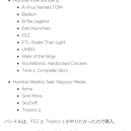
Humble Indie Bundle 9
A Virus Named TOM
Bastion
Br?tal Legend
Eets Munchies
FEZ
FTL: Faster Than Light
LIMBO
Mark of the Ninja
Rocketbirds: Hardboiled Chicken
Trine 2: Complete Story
Humble Weekly Sale: Kalypso Media
Anna
Sine Mora
SkyDrift
Tropico 3
バンドルは、FEZ と Tropico 3 がやりたかったので購入。