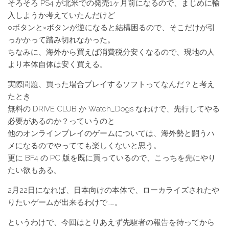
そろそろ PS4 が北米での発売1ヶ月前になるので、まじめに輸
入しようか考えていたんだけど
○ボタンと×ボタンが逆になると結構困るので、そこだけが引
っかかって踏み切れなかった。
ちなみに、海外から買えば消費税分安くなるので、現地の人
より本体自体は安く買える。
実際問題、買った場合プレイするソフトってなんだ？と考え
たとき
無料の DRIVE CLUB か Watch_Dogs なわけで、先行してやる
必要があるのか？っていうのと
他のオンラインプレイのゲームについては、海外勢と闘うハ
メになるのでやってても楽しくないと思う。
更に BF4 の PC 版を既に買っているので、こっちを先にやり
たい欲もある。
2月22日になれば、日本向けの本体で、ローカライズされたや
りたいゲームが出来るわけで……。
というわけで、今回はとりあえず先駆者の報告を待ってから