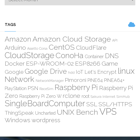
TAGS
Amazon Cloud Storage
Amazon
API
CentOS
Arduino
CloudFlare
Assetto Corsa
CloudStorage
ConoHa
DNS
Container
Docker
ESP-WROOM-02
ESP8266
Game
linux
Google Drive
Google
IoT
Let's Encrypt
hdd
Network
Pimoroni
PINE64
PINEA64+
NetworkManager
Raspberry Pi
Raspberry Pi
PSN
PlayStation
RaceSim
Zero
rclone
Raspberry Pi Zero W
root
Sakura Internet
SimHub
SingleBoardComputer
SSL
SSL/HTTPS
VPS
UNIX Bench
ThingSpeak
Uncharted
Windows
wordpress