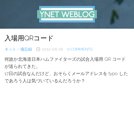
Skip
to
content
入場用QRコード
ネット
/
備忘録
2012-06-16
0 COMMENTS
何故か北海道日本ハムファイターズの試合入場用 QR コード
が送られてきた。
17日の試合なんだけど、おそらくメールアドレスを typo した
であろう人は気づいているんだろうか？