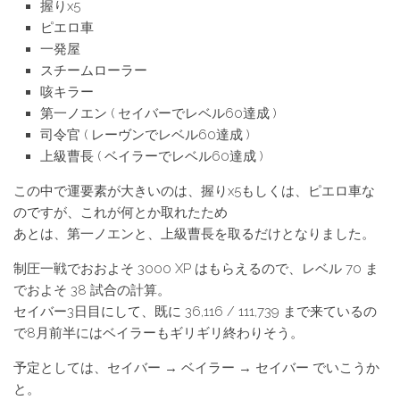
握りx5
ピエロ車
一発屋
スチームローラー
咳キラー
第一ノエン ( セイバーでレベル60達成 )
司令官 ( レーヴンでレベル60達成 )
上級曹長 ( ベイラーでレベル60達成 )
この中で運要素が大きいのは、握りx5もしくは、ピエロ車な
のですが、これが何とか取れたため
あとは、第一ノエンと、上級曹長を取るだけとなりました。
制圧一戦でおおよそ 3000 XP はもらえるので、レベル 70 ま
でおよそ 38 試合の計算。
セイバー3日目にして、既に 36,116 / 111,739 まで来ているの
で8月前半にはベイラーもギリギリ終わりそう。
予定としては、セイバー → ベイラー → セイバー でいこうか
と。