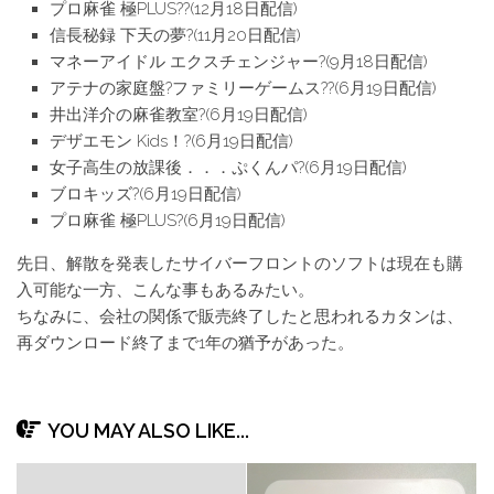
プロ麻雀 極PLUS??(12月18日配信)
信長秘録 下天の夢?(11月20日配信)
マネーアイドル エクスチェンジャー?(9月18日配信)
アテナの家庭盤?ファミリーゲームス??(6月19日配信)
井出洋介の麻雀教室?(6月19日配信)
デザエモン Kids！?(6月19日配信)
女子高生の放課後．．．ぷくんパ?(6月19日配信)
ブロキッズ?(6月19日配信)
プロ麻雀 極PLUS?(6月19日配信)
先日、解散を発表したサイバーフロントのソフトは現在も購
入可能な一方、こんな事もあるみたい。
ちなみに、会社の関係で販売終了したと思われるカタンは、
再ダウンロード終了まで1年の猶予があった。
YOU MAY ALSO LIKE...