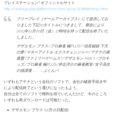
プレイステーション? オフィシャルサイト
http://www.jp.playstation.com/psn/plus/123titlelineup.html
フリープレイ（ゲームアーカイブス）にて提供してお
りました下記10タイトルにつきまして、都合により
2013年12月20日（金）17時頃を持って配信を終了いた
しました。
デザエモン プラス/プロ麻雀 極PLUS?/信長秘録 下天
の夢/マネーアイドル エクスチェンジャー/アテナの家
庭盤?ファミリーゲームス?/デザエモン Kids！/ブロキ
ッズ/プロ麻雀 極PLUS/井出洋介の麻雀教室/女子高生
の放課後．．．ぷくんパ
いずれもアテナという会社のソフトで、会社の破産手続き中
により配信終了という運びになったもよう。
自分は全てのソフトで権利を得ていたんだけど、今のところ
いずれも再ダウンロードは可能だった。
デザエモン プラス (12月18日配信)