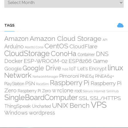
TAGS
Amazon Cloud Storage
Amazon
API
CentOS
Arduino
CloudFlare
Assetto Corsa
CloudStorage
ConoHa
DNS
Container
Docker
ESP-WROOM-02
ESP8266
Game
linux
Google Drive
Google
IoT
Let's Encrypt
hdd
Network
Pimoroni
PINE64
PINEA64+
NetworkManager
Raspberry Pi
Raspberry Pi
PSN
PlayStation
RaceSim
Zero
rclone
Raspberry Pi Zero W
root
Sakura Internet
SimHub
SingleBoardComputer
SSL
SSL/HTTPS
VPS
UNIX Bench
ThingSpeak
Uncharted
Windows
wordpress