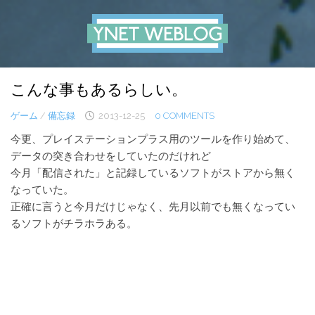
Skip
to
content
こんな事もあるらしい。
ゲーム
/
備忘録
2013-12-25
0 COMMENTS
今更、プレイステーションプラス用のツールを作り始めて、
データの突き合わせをしていたのだけれど
今月「配信された」と記録しているソフトがストアから無く
なっていた。
正確に言うと今月だけじゃなく、先月以前でも無くなってい
るソフトがチラホラある。