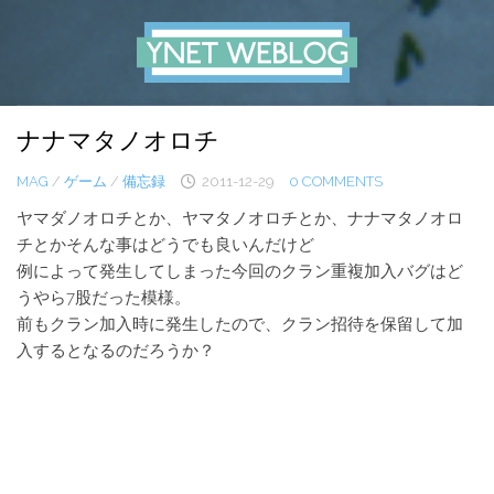
Skip
to
content
ナナマタノオロチ
MAG
/
ゲーム
/
備忘録
2011-12-29
0 COMMENTS
ヤマダノオロチとか、ヤマタノオロチとか、ナナマタノオロ
チとかそんな事はどうでも良いんだけど
例によって発生してしまった今回のクラン重複加入バグはど
うやら7股だった模様。
前もクラン加入時に発生したので、クラン招待を保留して加
入するとなるのだろうか？