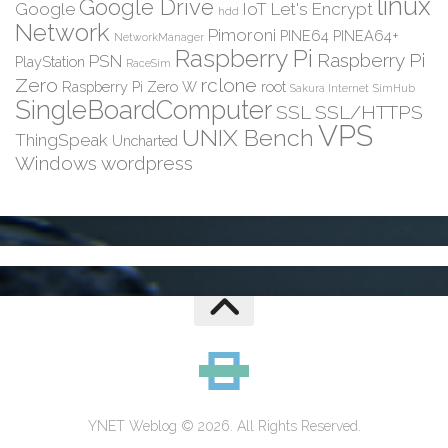
linux
Google Drive
Google
IoT
Let's Encrypt
hdd
Network
Pimoroni
PINE64
PINEA64+
NetworkManager
Raspberry Pi
Raspberry Pi
PSN
PlayStation
RaceSim
Zero
rclone
Raspberry Pi Zero W
root
Sakura Internet
SimHub
SingleBoardComputer
SSL
SSL/HTTPS
VPS
UNIX Bench
ThingSpeak
Uncharted
Windows
wordpress
YNET Weblog © 2026. All Rights Reserved.