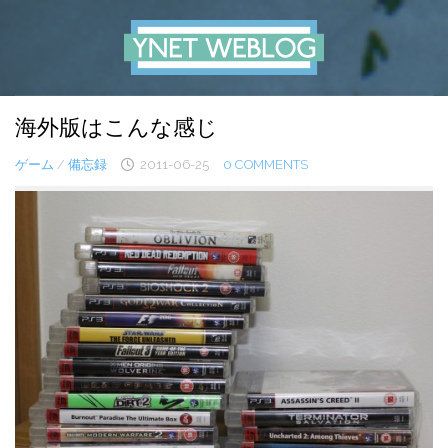
Skip
to
content
海外版はこんな感じ
ゲーム
/
備忘録
2011-06-25
0 COMMENTS