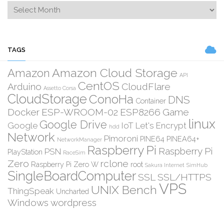
TAGS
Amazon Cloud Storage
Amazon
API
CentOS
Arduino
CloudFlare
Assetto Corsa
CloudStorage
ConoHa
DNS
Container
Docker
ESP-WROOM-02
ESP8266
Game
linux
Google Drive
Google
IoT
Let's Encrypt
hdd
Network
Pimoroni
PINE64
PINEA64+
NetworkManager
Raspberry Pi
Raspberry Pi
PSN
PlayStation
RaceSim
Zero
rclone
Raspberry Pi Zero W
root
Sakura Internet
SimHub
SingleBoardComputer
SSL
SSL/HTTPS
VPS
UNIX Bench
ThingSpeak
Uncharted
Windows
wordpress