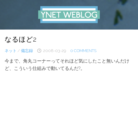
Skip
to
content
なるほど2
ネット
/
備忘録
2008-03-29
0 COMMENTS
今まで、角丸コーナーってそれほど気にしたこと無いんだけ
ど、こういう仕組みで動いてるんだ?。