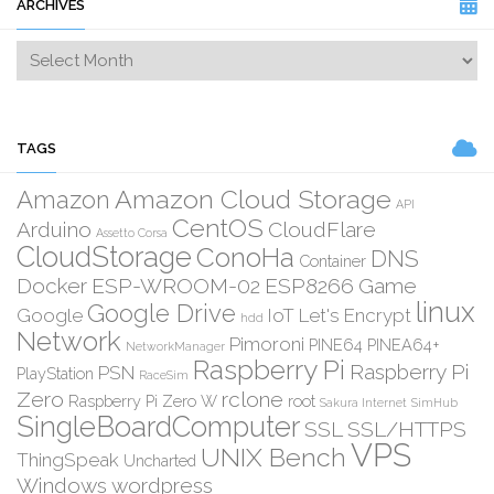
ARCHIVES
TAGS
Amazon Cloud Storage
Amazon
API
CentOS
Arduino
CloudFlare
Assetto Corsa
CloudStorage
ConoHa
DNS
Container
Docker
ESP-WROOM-02
ESP8266
Game
linux
Google Drive
Google
IoT
Let's Encrypt
hdd
Network
Pimoroni
PINE64
PINEA64+
NetworkManager
Raspberry Pi
Raspberry Pi
PSN
PlayStation
RaceSim
Zero
rclone
Raspberry Pi Zero W
root
Sakura Internet
SimHub
SingleBoardComputer
SSL
SSL/HTTPS
VPS
UNIX Bench
ThingSpeak
Uncharted
Windows
wordpress