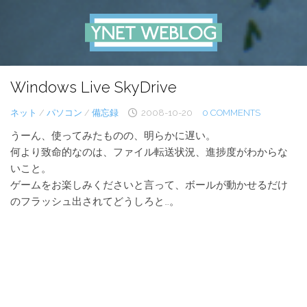
Skip
to
content
Windows Live SkyDrive
ネット
/
パソコン
/
備忘録
2008-10-20
0 COMMENTS
うーん、使ってみたものの、明らかに遅い。
何より致命的なのは、ファイル転送状況、進捗度がわからな
いこと。
ゲームをお楽しみくださいと言って、ボールが動かせるだけ
のフラッシュ出されてどうしろと…。