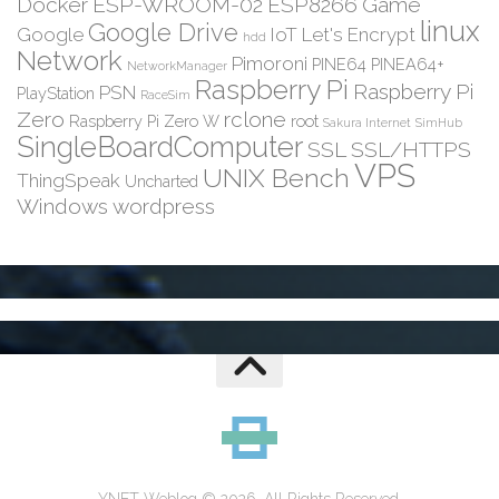
Docker
ESP-WROOM-02
ESP8266
Game
linux
Google Drive
Google
IoT
Let's Encrypt
hdd
Network
Pimoroni
PINE64
PINEA64+
NetworkManager
Raspberry Pi
Raspberry Pi
PSN
PlayStation
RaceSim
Zero
rclone
Raspberry Pi Zero W
root
Sakura Internet
SimHub
SingleBoardComputer
SSL
SSL/HTTPS
VPS
UNIX Bench
ThingSpeak
Uncharted
Windows
wordpress
YNET Weblog © 2026. All Rights Reserved.