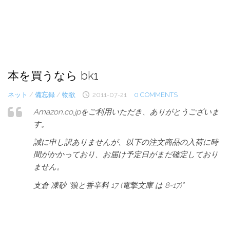
本を買うなら bk1
ネット
/
備忘録
/
物欲
2011-07-21
0 COMMENTS
Amazon.co.jpをご利用いただき、ありがとうございま
す。
誠に申し訳ありませんが、以下の注文商品の入荷に時
間がかかっており、お届け予定日がまだ確定しており
ません。
支倉 凍砂 “狼と香辛料 17 (電撃文庫 は 8-17)”